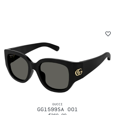
GUCCI
GG1599SA 001
€260,00