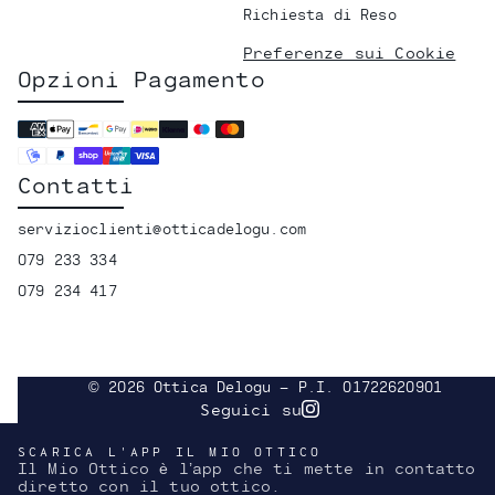
Richiesta di Reso
Preferenze sui Cookie
Opzioni Pagamento
Contatti
servizioclienti@otticadelogu.com
079 233 334
079 234 417
© 2026 Ottica Delogu - P.I. 01722620901
Seguici su
Instagram
SCARICA L'APP IL MIO OTTICO
Il Mio Ottico è l’app che ti mette in contatto
diretto con il tuo ottico.