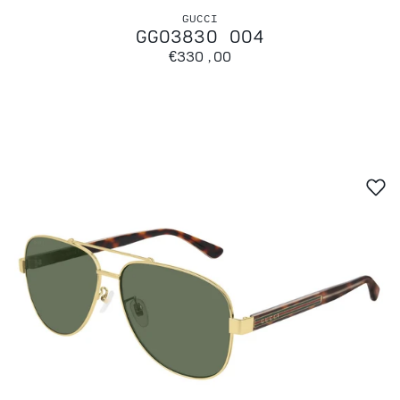
GUCCI
GG0383O 004
€330,00