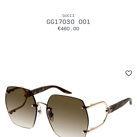
GUCCI
GG1703O 001
€460,00