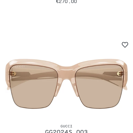
€270,00
GUCCI
GG2024S 003