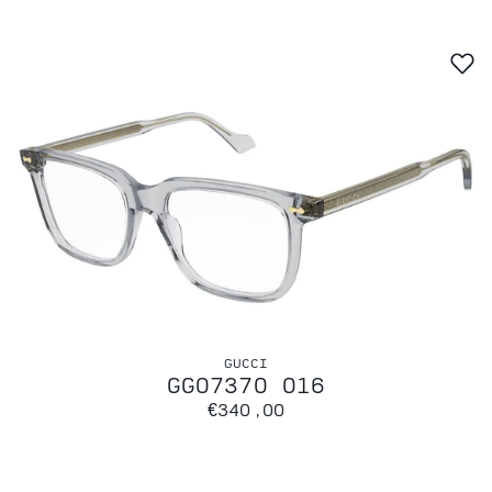
GUCCI
GG0737O 016
€340,00