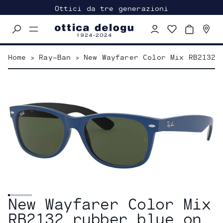
Ottici da tre generazioni
Menu
navigation
trigger
Home
>
Ray-Ban
>
New Wayfarer Color Mix RB2132 
New Wayfarer Color Mix
RB2132 rubber blue on