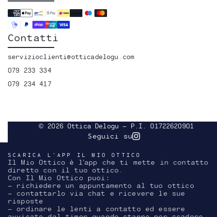
Contatti
servizioclienti@otticadelogu.com
079 233 334
079 234 417
© 2026 Ottica Delogu - P.I. 01722620901
Seguici su
Instagram
SCARICA L'APP IL MIO OTTICO
Il Mio Ottico è l’app che ti mette in contatto
diretto con il tuo ottico.
Con Il Mio Ottico puoi:
- richiedere un appuntamento al tuo ottico
- contattarlo via chat e ricevere le sue
risposte
- ordinare le lenti a contatto ed essere
avvisato dal timer quando stanno per scadere