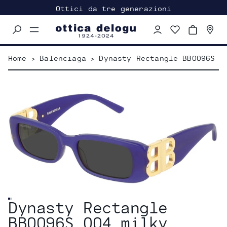
Ottici da tre generazioni
Menu
navigation
trigger
Home
>
Balenciaga
>
Dynasty Rectangle BB0096S 0
Dynasty Rectangle
BB0096S 004 milky