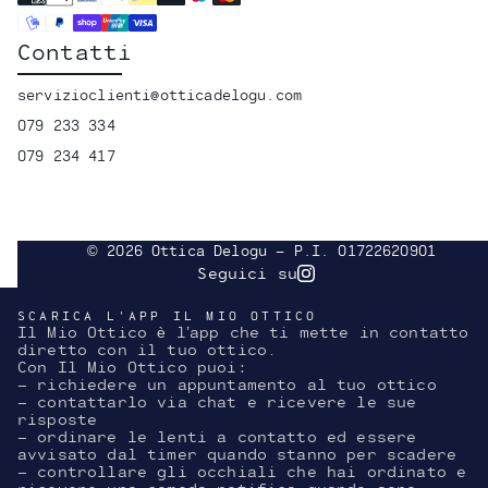
Contatti
servizioclienti@otticadelogu.com
079 233 334
079 234 417
© 2026 Ottica Delogu - P.I. 01722620901
Seguici su
Instagram
SCARICA L'APP IL MIO OTTICO
Il Mio Ottico è l’app che ti mette in contatto
diretto con il tuo ottico.
Con Il Mio Ottico puoi:
- richiedere un appuntamento al tuo ottico
- contattarlo via chat e ricevere le sue
risposte
- ordinare le lenti a contatto ed essere
avvisato dal timer quando stanno per scadere
- controllare gli occhiali che hai ordinato e