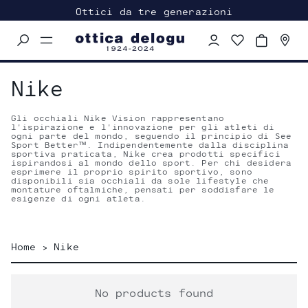
Ottici da tre generazioni
Menu
navigation
trigger
Nike
Gli occhiali Nike Vision rappresentano
l'ispirazione e l'innovazione per gli atleti di
ogni parte del mondo, seguendo il principio di See
Sport Better™. Indipendentemente dalla disciplina
sportiva praticata, Nike crea prodotti specifici
ispirandosi al mondo dello sport. Per chi desidera
esprimere il proprio spirito sportivo, sono
disponibili sia occhiali da sole lifestyle che
montature oftalmiche, pensati per soddisfare le
esigenze di ogni atleta.
Home
>
Nike
No products found